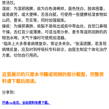
煲汤饮。
湿痰：为湿邪困脾，痰为白色清稀样，面色恍白，肢体困重，
或易疲劳，或大便稀，舌苔白腻，可使用一些健脾祛湿食物如
山药、薏米、芡实等，同时加强锻炼。
燥痰：为燥邪袭肺，痰黏不易咳出或痰中带血丝，自觉口鼻咽
干燥，舌红苔少或薄黄，可适当用沙参、麦冬等滋阴润肺的药
物泡水喝，天气干燥时可使用加湿器。
“临床上大多患者病情复杂，常证多夹杂。”张溪提醒，若发现
病情反复，应及时到呼吸科专科就诊，由医生制定个体化治疗
方案，切勿自行用药。
这里展示的只是本书籍或视频的部分截图，完整资
料请下载后阅读。
分享到：
开通vip会员，全站资料免费下载。