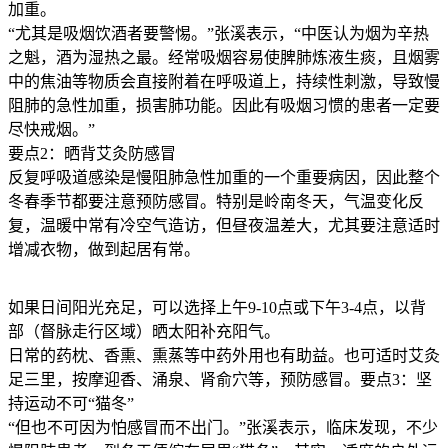
加重。
“尤其是吸烟饮酒者要警惕。”张溪表示，“中医认为烟为辛热
之魁，酒为湿热之最。经常吸烟容易使脾肺炼液生痰，且烟雾
中的焦油等物质会直接附着在呼吸道上，持续性刺激，导致慢
阻肺的急性加重，损害肺功能。因此有吸烟习惯的患者一定要
尽快戒烟。”
要点2：晒背艾灸防感冒
反复呼吸道感染是慢阻肺急性加重的一个重要病因，因此整个
冬春季节都要注意预防感冒。特别是岭南冬天，气温变化反
复，温暖中常有冷空气造访，但昼夜温差大，尤其要注意适时
增减衣物，做到起居有常。
如果日间阳光充足，可以选择上午9-10点或下午3-4点，以背
部（督脉走行区域）晒太阳补充阳气。
日常的药枕、香熏、熏蒸等中药外用也有助益。也可适时艾灸
足三里，按摩迎香、涌泉、肾俞穴等，预防感冒。要点3：坚
持运动不可“猫冬”
“但也不可因为怕感冒而不出门。”张溪表示，临床发现，不少