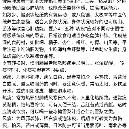
慢阻肺患者一到冬天便缩在屋里“猫冬”，其实，适度的户外运
动既能助益心肺功能，也能改善整体体质，提高抗病能力。
如散步、慢跑等轻缓的有氧运动，或八段锦、太极拳等中医传
统养生康复操，适合大多数状况。身体状况较好的也可爬山、
游泳等改善心肺功能。要点4：五种“咳痰”应对不同对于慢性
呼吸系统疾病的患者，日常饮食可适当多吃健脾补肺、化痰祛
湿的食药材，如枇杷、橘子、杏仁、橘红、柠檬、川贝等。平
常注意少吃油腥发物，少吃海鲜鱼虾蟹等，以免助火生痰；身
体虚弱的少吃寒凉食品等。
季节转换时，慢阻肺患者咳嗽咳痰更加明显。张溪提醒，“咳
痰”不同，化痰祛湿有不同要点：
寒痰：为寒邪犯肺，痰呈白色，患者常怕冷，喜热饮，舌苔薄
白或腻，遵医嘱服药的同时，要注意保暖，常晒太阳，多饮温
开水，或选用如陈皮、桔梗泡水喝。
热痰：常为热邪犯肺或风寒日久不愈，入里化热所致。通常痰
黄黏稠，怕热喜冷饮，可有大便干结，舌红苔黄或黄腻。这时
应清淡饮食，可以喝一些冰糖雪梨汁或杏仁炖雪梨之类。
风痰：为风邪袭肺，稀白痰或泡沫痰，后期也可转变为黄黏
痰，怕风，苔白或薄黄。日常防护可适当用紫苏叶、南北杏等