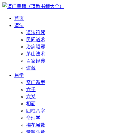
首页
道法
道法符咒
民间道术
治病驱邪
茅山法术
百家经典
道藏
易学
奇门遁甲
六壬
六爻
相面
四柱八字
命理学
梅花易数
紫微斗数