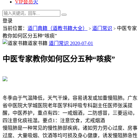
VIP会员
火
登录
当前位置：
道门典籍（道教书籍大全）
道门常识
中医专家
>
>
教你如何区分五种“咳痰”
道家书籍
道门常识
2020-07-01
中医专家教你如何区分五种“咳痰”
冬季由于气温降低，天气干燥，容易诱发或加重慢阻肺。广东
省中医院大学城医院老年医学科呼吸专科副主任医师张溪提
醒，中医养护，重点有四：一戒烟酒，二防感冒，三要运动，
四注意化痰祛湿。要点1：注意饮食，尤戒烟酒
慢阻肺是一种常见的慢性肺部疾病，诸如劳力劳心过度、房事
过度、大量吸烟、饮酒等均可损及身心健康，诱发慢阻肺急性