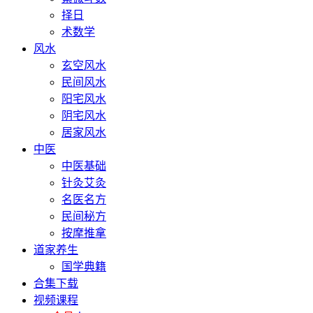
择日
术数学
风水
玄空风水
民间风水
阳宅风水
阴宅风水
居家风水
中医
中医基础
针灸艾灸
名医名方
民间秘方
按摩推拿
道家养生
国学典籍
合集下载
视频课程