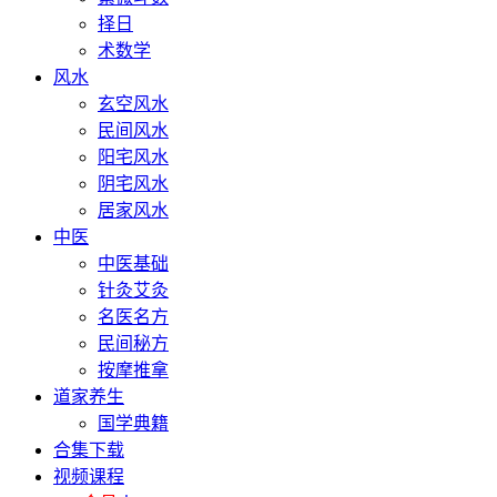
择日
术数学
风水
玄空风水
民间风水
阳宅风水
阴宅风水
居家风水
中医
中医基础
针灸艾灸
名医名方
民间秘方
按摩推拿
道家养生
国学典籍
合集下载
视频课程