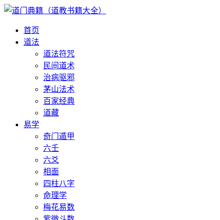
首页
道法
道法符咒
民间道术
治病驱邪
茅山法术
百家经典
道藏
易学
奇门遁甲
六壬
六爻
相面
四柱八字
命理学
梅花易数
紫微斗数