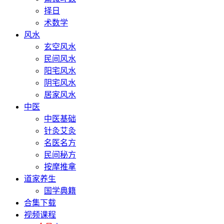
择日
术数学
风水
玄空风水
民间风水
阳宅风水
阴宅风水
居家风水
中医
中医基础
针灸艾灸
名医名方
民间秘方
按摩推拿
道家养生
国学典籍
合集下载
视频课程