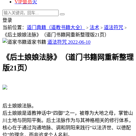
VIP会员
火
登录
当前位置：
道门典籍（道教书籍大全）
法术
道法符咒
>
>
>
《后土娘娘法脉》（道门书籍网重新整理版21页）
道家书籍
道法符咒
2022-06-10
《后土娘娘法脉》（道门书籍网重新整理
版21页）
后土娘娘法脉。
后土娘娘是道教神话中“四御”之一，被尊为大地之母，掌管山
川土地与阴阳平衡。后土法脉作为与其神格相关的修行体系，
核心在于通过沟通地脉、调和阴阳来践行“以法济世、以德配
位”的理念，而非追求个人名利。