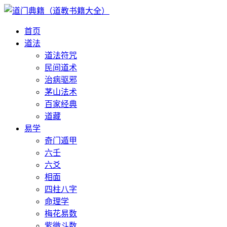
首页
道法
道法符咒
民间道术
治病驱邪
茅山法术
百家经典
道藏
易学
奇门遁甲
六壬
六爻
相面
四柱八字
命理学
梅花易数
紫微斗数