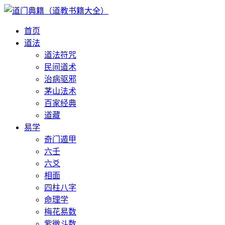
首页
道法
道法符咒
民间道术
治病驱邪
茅山法术
百家经典
道藏
易学
奇门遁甲
六壬
六爻
相面
四柱八字
命理学
梅花易数
紫微斗数