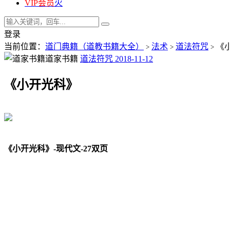
VIP会员
火
登录
当前位置：
道门典籍（道教书籍大全）
法术
道法符咒
《
>
>
>
道家书籍
道法符咒
2018-11-12
《小开光科》
《小开光科》-现代文-27双页