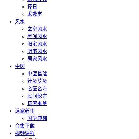
择日
术数学
风水
玄空风水
民间风水
阳宅风水
阴宅风水
居家风水
中医
中医基础
针灸艾灸
名医名方
民间秘方
按摩推拿
道家养生
国学典籍
合集下载
视频课程