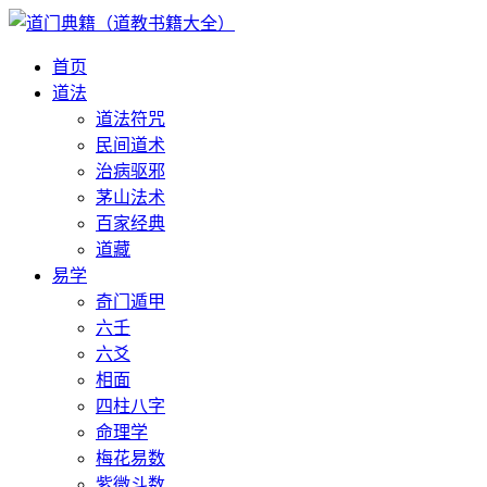
首页
道法
道法符咒
民间道术
治病驱邪
茅山法术
百家经典
道藏
易学
奇门遁甲
六壬
六爻
相面
四柱八字
命理学
梅花易数
紫微斗数