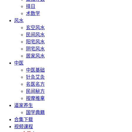
择日
术数学
风水
玄空风水
民间风水
阳宅风水
阴宅风水
居家风水
中医
中医基础
针灸艾灸
名医名方
民间秘方
按摩推拿
道家养生
国学典籍
合集下载
视频课程