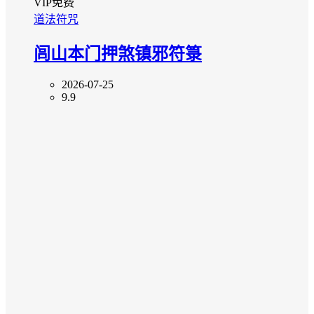
VIP免费
道法符咒
闾山本门押煞镇邪符箓
2026-07-25
9.9