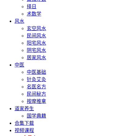
择日
术数学
风水
玄空风水
民间风水
阳宅风水
阴宅风水
居家风水
中医
中医基础
针灸艾灸
名医名方
民间秘方
按摩推拿
道家养生
国学典籍
合集下载
视频课程