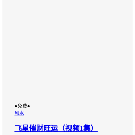
●免费●
风水
飞星催财旺运（视频1集）