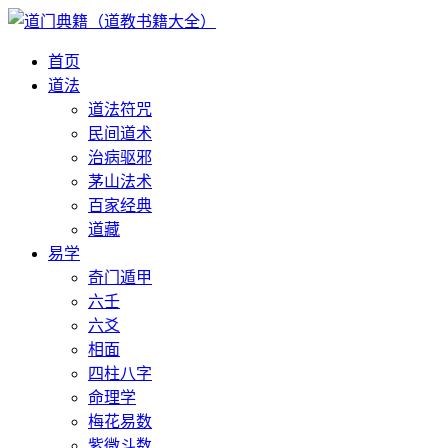
首页
道法
道法符咒
民间道术
治病驱邪
茅山法术
百家经典
道藏
易学
奇门遁甲
六壬
六爻
相面
四柱八字
命理学
梅花易数
紫微斗数