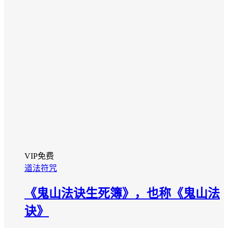
VIP免费
道法符咒
《鬼山法诀生死簿》，也称《鬼山法
诀》