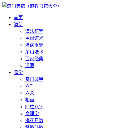
首页
道法
道法符咒
民间道术
治病驱邪
茅山法术
百家经典
道藏
易学
奇门遁甲
六壬
六爻
相面
四柱八字
命理学
梅花易数
紫微斗数