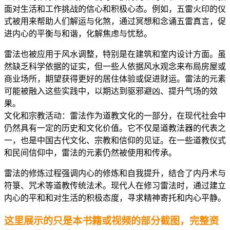
面对生活和工作挑战的信心和积极心态。例如，五雷火印的仪
式被用来帮助人们解运与化煞，通过冥想和念诵五雷真言，促
进内心的平衡与和谐，化解焦虑与忧愁。
雷法也被应用于风水调整，特别是在建筑和室内设计方面。虽
然缺乏科学依据的证实，但一些人依据风水观念来布局房屋或
商业场所，期望获得更好的居住体验或促进财运。雷法的元素
可能被融入这些实践中，以期达到驱邪避凶、提升气场的效
果。
文化和宗教活动：雷法作为道教文化的一部分，在现代社会中
仍然具有一定的历史和文化价值。它不仅是道教法器的代表之
一，也是中国古代文化、宗教和信仰的见证。在一些道教仪式
和民间信仰中，雷法的元素仍然被使用和传承。
雷法的修炼过程强调内心的修炼和自我提升，结合了内丹术与
符箓、咒术等道教传统法术。现代人在修习雷法时，通过建立
内心的平和和对生活的积极态度，寻求精神寄托和内心平静。
这里展示的只是本书籍或视频的部分截图，完整资