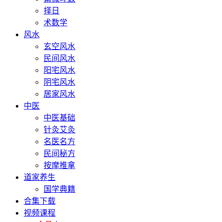
择日
术数学
风水
玄空风水
民间风水
阳宅风水
阴宅风水
居家风水
中医
中医基础
针灸艾灸
名医名方
民间秘方
按摩推拿
道家养生
国学典籍
合集下载
视频课程