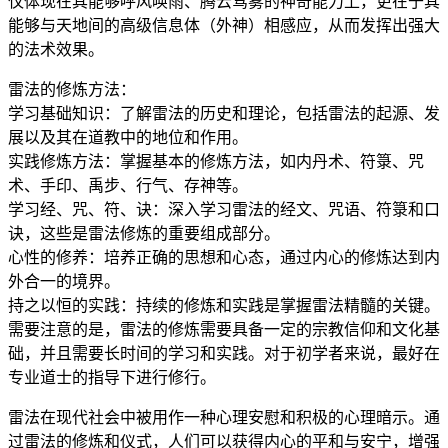
仅体现在其能够呼风唤雨、腾云驾雾的神奇能力上，更在于其
能够与天地间的高级信息体（外神）相感应，从而发挥出强大
的法术效果。
雷法的修炼方法：
学习基础知识：了解雷法的历史和理论，包括雷法的起源、发
展以及其在道教中的地位和作用。
实践修炼方法：掌握基本的修炼方法，如内丹术、符箓、咒
术、手印、禹步、行气、存神等。
学习经、咒、符、诀：深入学习雷法的经文、咒语、符箓和口
诀，这些是雷法修炼的重要组成部分。
心性的修养：培养正确的思想和心态，通过内心的修炼达到内
外合一的境界。
持之以恒的实践：持续的修炼和实践是掌握雷法精髓的关键。
需要注意的是，雷法的修炼需要具备一定的宗教信仰和文化基
础，并且需要长时间的学习和实践。对于初学者来说，最好在
专业道士的指导下进行修行。
雷法在现代社会中被用作一种心理安慰和积极的心理暗示。通
过雷法的修炼和仪式，人们可以获得内心的平和与安宁，增强