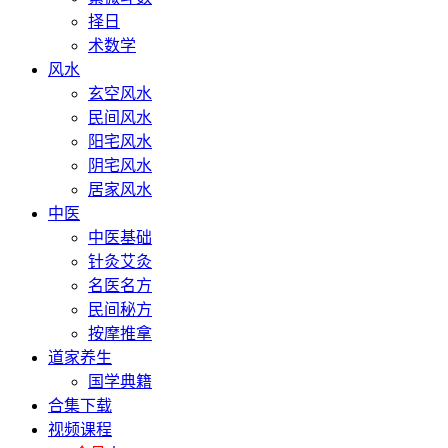
择日
术数学
风水
玄空风水
民间风水
阳宅风水
阴宅风水
居家风水
中医
中医基础
针灸艾灸
名医名方
民间秘方
按摩推拿
道家养生
国学典籍
合集下载
视频课程