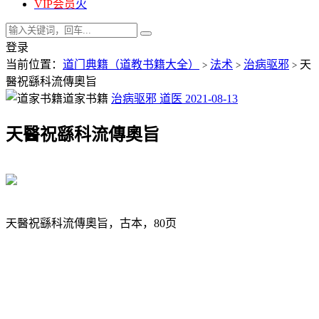
VIP会员
火
登录
当前位置：
道门典籍（道教书籍大全）
法术
治病驱邪
天
>
>
>
醫祝繇科流傳奧旨
道家书籍
治病驱邪
道医
2021-08-13
天醫祝繇科流傳奧旨
天醫祝繇科流傳奧旨，古本，80页