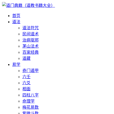
首页
道法
道法符咒
民间道术
治病驱邪
茅山法术
百家经典
道藏
易学
奇门遁甲
六壬
六爻
相面
四柱八字
命理学
梅花易数
紫微斗数