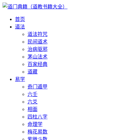
首页
道法
道法符咒
民间道术
治病驱邪
茅山法术
百家经典
道藏
易学
奇门遁甲
六壬
六爻
相面
四柱八字
命理学
梅花易数
紫微斗数