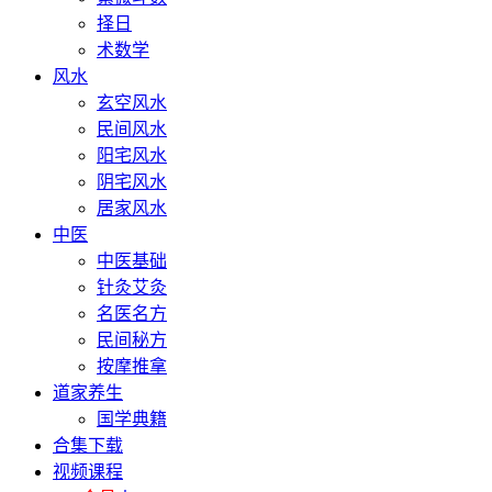
择日
术数学
风水
玄空风水
民间风水
阳宅风水
阴宅风水
居家风水
中医
中医基础
针灸艾灸
名医名方
民间秘方
按摩推拿
道家养生
国学典籍
合集下载
视频课程