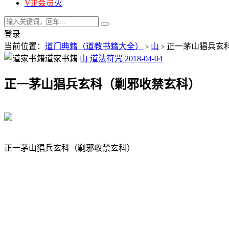
VIP会员
火
登录
当前位置：
道门典籍（道教书籍大全）
山
正一茅山猖兵玄
>
>
道家书籍
山
道法符咒
2018-04-04
正一茅山猖兵玄科（剿邪收禁玄科）
正一茅山猖兵玄科（剿邪收禁玄科）