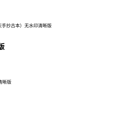
庆手抄古本）无水印清晰版
版
清晰版