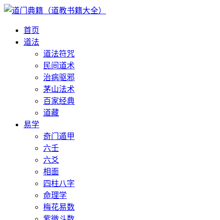
首页
道法
道法符咒
民间道术
治病驱邪
茅山法术
百家经典
道藏
易学
奇门遁甲
六壬
六爻
相面
四柱八字
命理学
梅花易数
紫微斗数