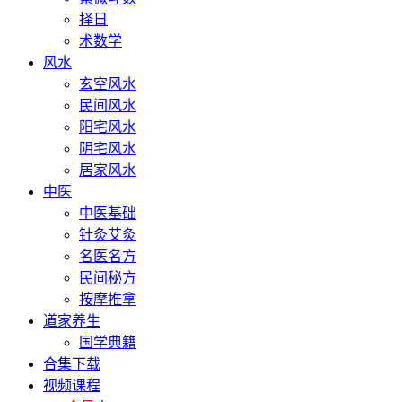
择日
术数学
风水
玄空风水
民间风水
阳宅风水
阴宅风水
居家风水
中医
中医基础
针灸艾灸
名医名方
民间秘方
按摩推拿
道家养生
国学典籍
合集下载
视频课程