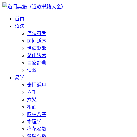
首页
道法
道法符咒
民间道术
治病驱邪
茅山法术
百家经典
道藏
易学
奇门遁甲
六壬
六爻
相面
四柱八字
命理学
梅花易数
紫微斗数