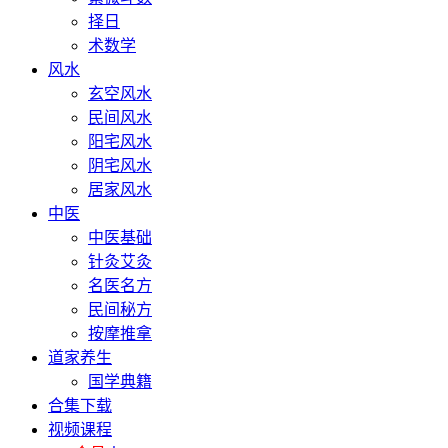
择日
术数学
风水
玄空风水
民间风水
阳宅风水
阴宅风水
居家风水
中医
中医基础
针灸艾灸
名医名方
民间秘方
按摩推拿
道家养生
国学典籍
合集下载
视频课程