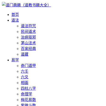
首页
道法
道法符咒
民间道术
治病驱邪
茅山法术
百家经典
道藏
易学
奇门遁甲
六壬
六爻
相面
四柱八字
命理学
梅花易数
紫微斗数