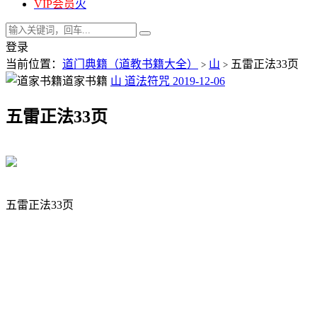
VIP会员
火
登录
当前位置：
道门典籍（道教书籍大全）
山
五雷正法33页
>
>
道家书籍
山
道法符咒
2019-12-06
五雷正法33页
五雷正法33页