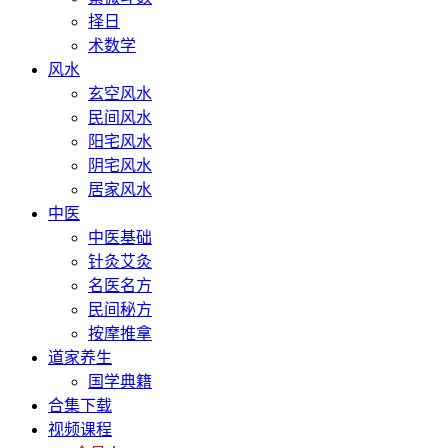
择日
术数学
风水
玄空风水
民间风水
阳宅风水
阴宅风水
居家风水
中医
中医基础
针灸艾灸
名医名方
民间秘方
按摩推拿
道家养生
国学典籍
合集下载
视频课程