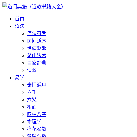
首页
道法
道法符咒
民间道术
治病驱邪
茅山法术
百家经典
道藏
易学
奇门遁甲
六壬
六爻
相面
四柱八字
命理学
梅花易数
紫微斗数