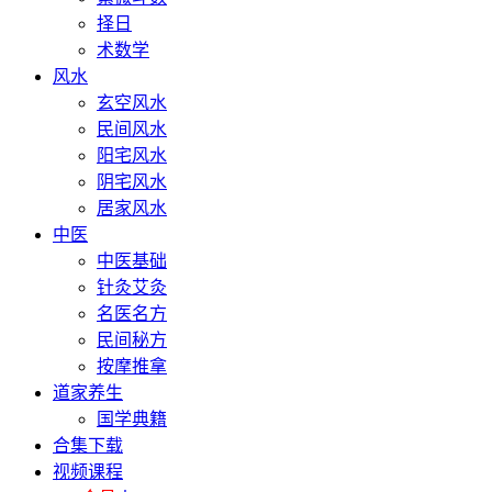
择日
术数学
风水
玄空风水
民间风水
阳宅风水
阴宅风水
居家风水
中医
中医基础
针灸艾灸
名医名方
民间秘方
按摩推拿
道家养生
国学典籍
合集下载
视频课程