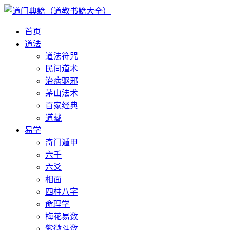
首页
道法
道法符咒
民间道术
治病驱邪
茅山法术
百家经典
道藏
易学
奇门遁甲
六壬
六爻
相面
四柱八字
命理学
梅花易数
紫微斗数