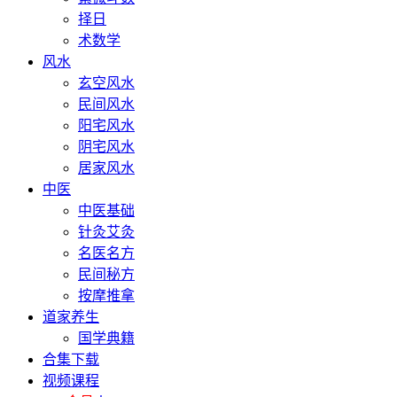
择日
术数学
风水
玄空风水
民间风水
阳宅风水
阴宅风水
居家风水
中医
中医基础
针灸艾灸
名医名方
民间秘方
按摩推拿
道家养生
国学典籍
合集下载
视频课程