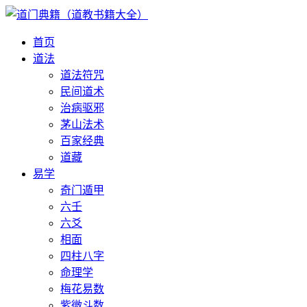
首页
道法
道法符咒
民间道术
治病驱邪
茅山法术
百家经典
道藏
易学
奇门遁甲
六壬
六爻
相面
四柱八字
命理学
梅花易数
紫微斗数