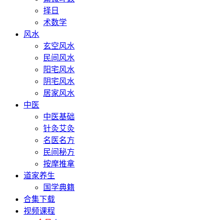
择日
术数学
风水
玄空风水
民间风水
阳宅风水
阴宅风水
居家风水
中医
中医基础
针灸艾灸
名医名方
民间秘方
按摩推拿
道家养生
国学典籍
合集下载
视频课程