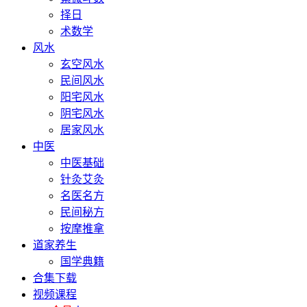
择日
术数学
风水
玄空风水
民间风水
阳宅风水
阴宅风水
居家风水
中医
中医基础
针灸艾灸
名医名方
民间秘方
按摩推拿
道家养生
国学典籍
合集下载
视频课程