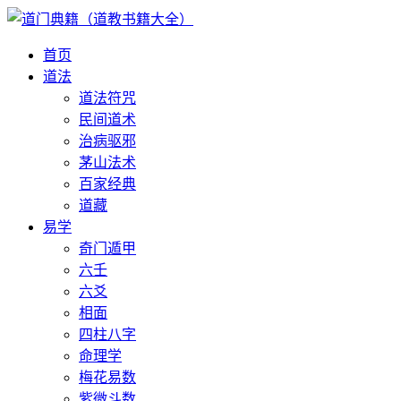
首页
道法
道法符咒
民间道术
治病驱邪
茅山法术
百家经典
道藏
易学
奇门遁甲
六壬
六爻
相面
四柱八字
命理学
梅花易数
紫微斗数