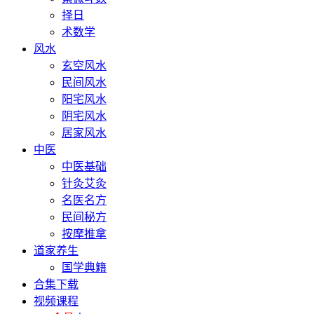
择日
术数学
风水
玄空风水
民间风水
阳宅风水
阴宅风水
居家风水
中医
中医基础
针灸艾灸
名医名方
民间秘方
按摩推拿
道家养生
国学典籍
合集下载
视频课程