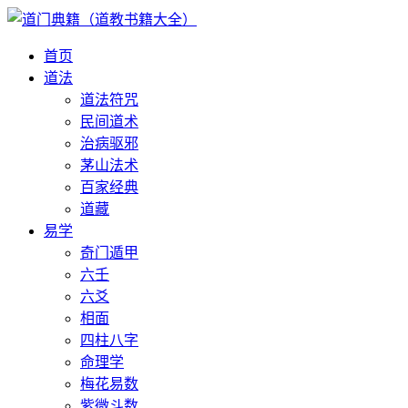
首页
道法
道法符咒
民间道术
治病驱邪
茅山法术
百家经典
道藏
易学
奇门遁甲
六壬
六爻
相面
四柱八字
命理学
梅花易数
紫微斗数