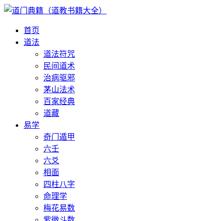
首页
道法
道法符咒
民间道术
治病驱邪
茅山法术
百家经典
道藏
易学
奇门遁甲
六壬
六爻
相面
四柱八字
命理学
梅花易数
紫微斗数