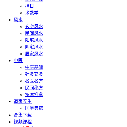
择日
术数学
风水
玄空风水
民间风水
阳宅风水
阴宅风水
居家风水
中医
中医基础
针灸艾灸
名医名方
民间秘方
按摩推拿
道家养生
国学典籍
合集下载
视频课程