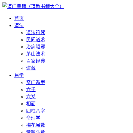
首页
道法
道法符咒
民间道术
治病驱邪
茅山法术
百家经典
道藏
易学
奇门遁甲
六壬
六爻
相面
四柱八字
命理学
梅花易数
紫微斗数