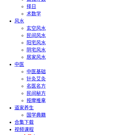
择日
术数学
风水
玄空风水
民间风水
阳宅风水
阴宅风水
居家风水
中医
中医基础
针灸艾灸
名医名方
民间秘方
按摩推拿
道家养生
国学典籍
合集下载
视频课程