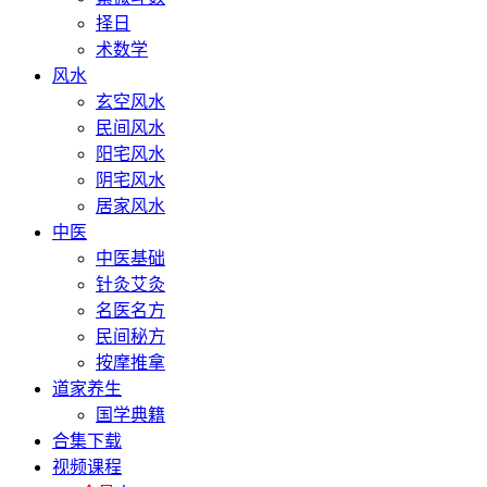
择日
术数学
风水
玄空风水
民间风水
阳宅风水
阴宅风水
居家风水
中医
中医基础
针灸艾灸
名医名方
民间秘方
按摩推拿
道家养生
国学典籍
合集下载
视频课程