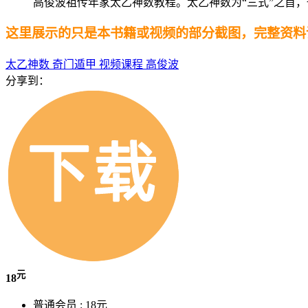
高俊波祖传年家太乙神数教程。太乙神数为“三式”之首
这里展示的只是本书籍或视频的部分截图，完整资料
太乙神数
奇门遁甲
视频课程
高俊波
分享到：
元
18
普通会员 :
18元