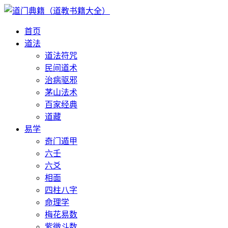
首页
道法
道法符咒
民间道术
治病驱邪
茅山法术
百家经典
道藏
易学
奇门遁甲
六壬
六爻
相面
四柱八字
命理学
梅花易数
紫微斗数