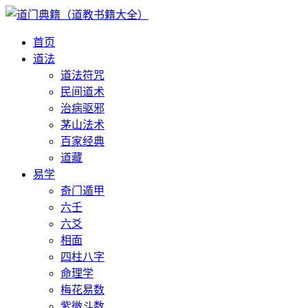
首页
道法
道法符咒
民间道术
治病驱邪
茅山法术
百家经典
道藏
易学
奇门遁甲
六壬
六爻
相面
四柱八字
命理学
梅花易数
紫微斗数