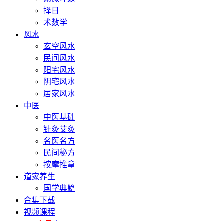
择日
术数学
风水
玄空风水
民间风水
阳宅风水
阴宅风水
居家风水
中医
中医基础
针灸艾灸
名医名方
民间秘方
按摩推拿
道家养生
国学典籍
合集下载
视频课程