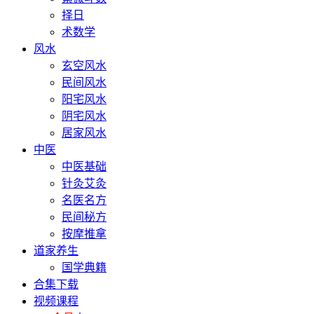
择日
术数学
风水
玄空风水
民间风水
阳宅风水
阴宅风水
居家风水
中医
中医基础
针灸艾灸
名医名方
民间秘方
按摩推拿
道家养生
国学典籍
合集下载
视频课程