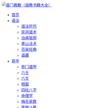
首页
道法
道法符咒
民间道术
治病驱邪
茅山法术
百家经典
道藏
易学
奇门遁甲
六壬
六爻
相面
四柱八字
命理学
梅花易数
紫微斗数