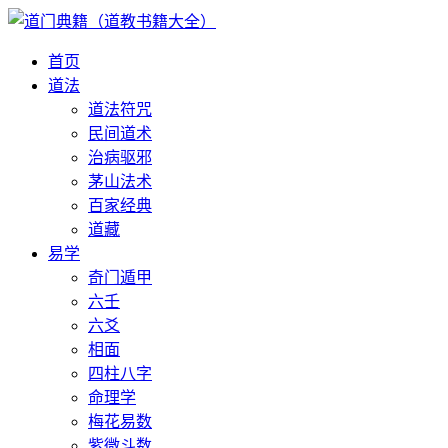
首页
道法
道法符咒
民间道术
治病驱邪
茅山法术
百家经典
道藏
易学
奇门遁甲
六壬
六爻
相面
四柱八字
命理学
梅花易数
紫微斗数