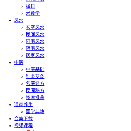
择日
术数学
风水
玄空风水
民间风水
阳宅风水
阴宅风水
居家风水
中医
中医基础
针灸艾灸
名医名方
民间秘方
按摩推拿
道家养生
国学典籍
合集下载
视频课程