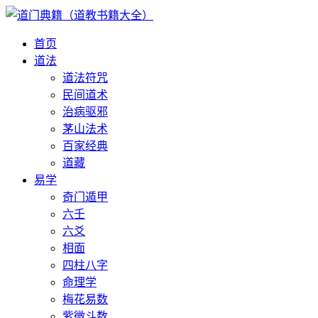
首页
道法
道法符咒
民间道术
治病驱邪
茅山法术
百家经典
道藏
易学
奇门遁甲
六壬
六爻
相面
四柱八字
命理学
梅花易数
紫微斗数