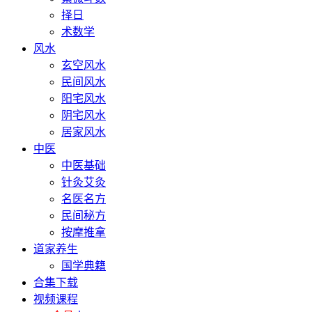
择日
术数学
风水
玄空风水
民间风水
阳宅风水
阴宅风水
居家风水
中医
中医基础
针灸艾灸
名医名方
民间秘方
按摩推拿
道家养生
国学典籍
合集下载
视频课程