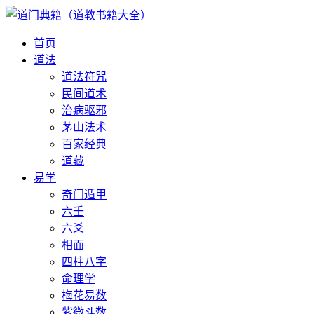
首页
道法
道法符咒
民间道术
治病驱邪
茅山法术
百家经典
道藏
易学
奇门遁甲
六壬
六爻
相面
四柱八字
命理学
梅花易数
紫微斗数