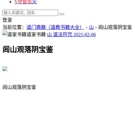
VIP会员
火
登录
当前位置：
道门典籍（道教书籍大全）
山
闾山观落阴宝鉴
>
>
道家书籍
山
道法符咒
2021-02-06
闾山观落阴宝鉴
闾山观落阴宝鉴