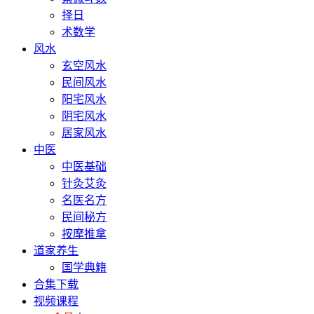
择日
术数学
风水
玄空风水
民间风水
阳宅风水
阴宅风水
居家风水
中医
中医基础
针灸艾灸
名医名方
民间秘方
按摩推拿
道家养生
国学典籍
合集下载
视频课程