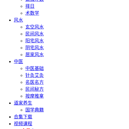
择日
术数学
风水
玄空风水
民间风水
阳宅风水
阴宅风水
居家风水
中医
中医基础
针灸艾灸
名医名方
民间秘方
按摩推拿
道家养生
国学典籍
合集下载
视频课程