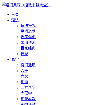
首页
道法
道法符咒
民间道术
治病驱邪
茅山法术
百家经典
道藏
易学
奇门遁甲
六壬
六爻
相面
四柱八字
命理学
梅花易数
紫微斗数