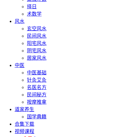
择日
术数学
风水
玄空风水
民间风水
阳宅风水
阴宅风水
居家风水
中医
中医基础
针灸艾灸
名医名方
民间秘方
按摩推拿
道家养生
国学典籍
合集下载
视频课程