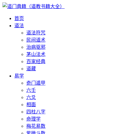
首页
道法
道法符咒
民间道术
治病驱邪
茅山法术
百家经典
道藏
易学
奇门遁甲
六壬
六爻
相面
四柱八字
命理学
梅花易数
紫微斗数