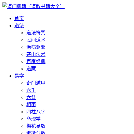
首页
道法
道法符咒
民间道术
治病驱邪
茅山法术
百家经典
道藏
易学
奇门遁甲
六壬
六爻
相面
四柱八字
命理学
梅花易数
紫微斗数