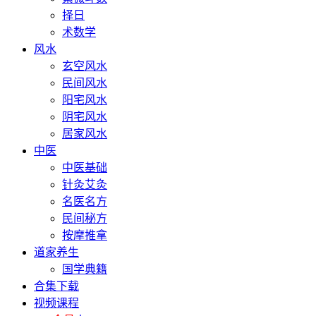
择日
术数学
风水
玄空风水
民间风水
阳宅风水
阴宅风水
居家风水
中医
中医基础
针灸艾灸
名医名方
民间秘方
按摩推拿
道家养生
国学典籍
合集下载
视频课程