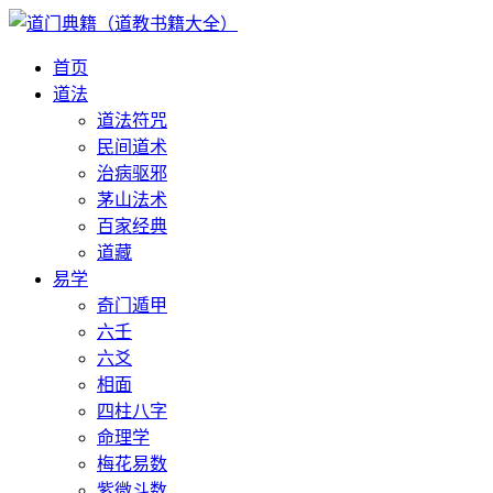
首页
道法
道法符咒
民间道术
治病驱邪
茅山法术
百家经典
道藏
易学
奇门遁甲
六壬
六爻
相面
四柱八字
命理学
梅花易数
紫微斗数