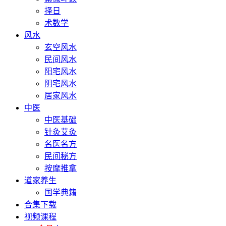
择日
术数学
风水
玄空风水
民间风水
阳宅风水
阴宅风水
居家风水
中医
中医基础
针灸艾灸
名医名方
民间秘方
按摩推拿
道家养生
国学典籍
合集下载
视频课程