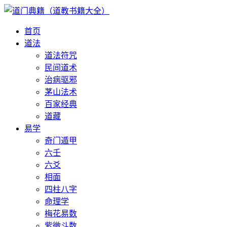
首页
道法
道法符咒
民间道术
治病驱邪
茅山法术
百家经典
道藏
易学
奇门遁甲
六壬
六爻
相面
四柱八字
命理学
梅花易数
紫微斗数