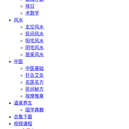
择日
术数学
风水
玄空风水
民间风水
阳宅风水
阴宅风水
居家风水
中医
中医基础
针灸艾灸
名医名方
民间秘方
按摩推拿
道家养生
国学典籍
合集下载
视频课程