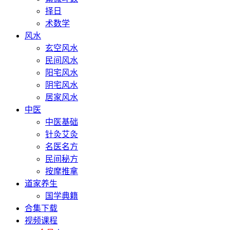
择日
术数学
风水
玄空风水
民间风水
阳宅风水
阴宅风水
居家风水
中医
中医基础
针灸艾灸
名医名方
民间秘方
按摩推拿
道家养生
国学典籍
合集下载
视频课程