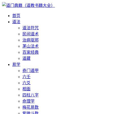
首页
道法
道法符咒
民间道术
治病驱邪
茅山法术
百家经典
道藏
易学
奇门遁甲
六壬
六爻
相面
四柱八字
命理学
梅花易数
紫微斗数