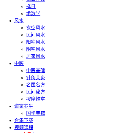
择日
术数学
风水
玄空风水
民间风水
阳宅风水
阴宅风水
居家风水
中医
中医基础
针灸艾灸
名医名方
民间秘方
按摩推拿
道家养生
国学典籍
合集下载
视频课程