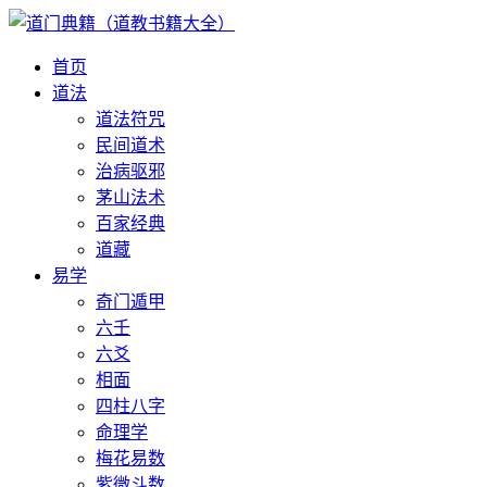
首页
道法
道法符咒
民间道术
治病驱邪
茅山法术
百家经典
道藏
易学
奇门遁甲
六壬
六爻
相面
四柱八字
命理学
梅花易数
紫微斗数