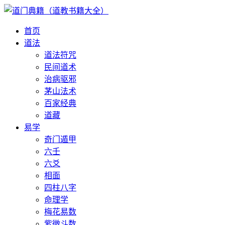
首页
道法
道法符咒
民间道术
治病驱邪
茅山法术
百家经典
道藏
易学
奇门遁甲
六壬
六爻
相面
四柱八字
命理学
梅花易数
紫微斗数