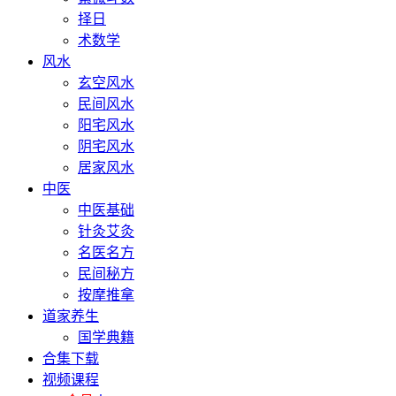
择日
术数学
风水
玄空风水
民间风水
阳宅风水
阴宅风水
居家风水
中医
中医基础
针灸艾灸
名医名方
民间秘方
按摩推拿
道家养生
国学典籍
合集下载
视频课程