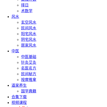
择日
术数学
风水
玄空风水
民间风水
阳宅风水
阴宅风水
居家风水
中医
中医基础
针灸艾灸
名医名方
民间秘方
按摩推拿
道家养生
国学典籍
合集下载
视频课程