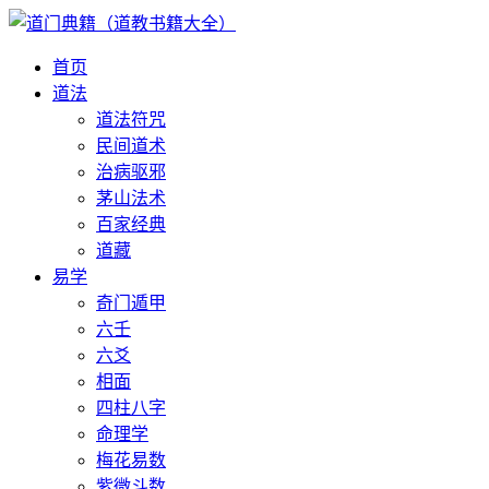
首页
道法
道法符咒
民间道术
治病驱邪
茅山法术
百家经典
道藏
易学
奇门遁甲
六壬
六爻
相面
四柱八字
命理学
梅花易数
紫微斗数