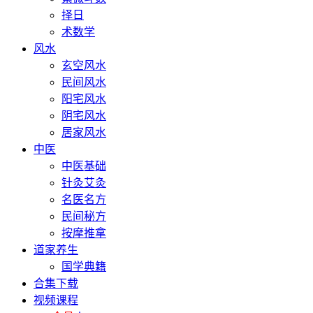
择日
术数学
风水
玄空风水
民间风水
阳宅风水
阴宅风水
居家风水
中医
中医基础
针灸艾灸
名医名方
民间秘方
按摩推拿
道家养生
国学典籍
合集下载
视频课程