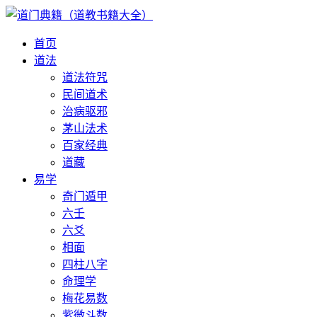
首页
道法
道法符咒
民间道术
治病驱邪
茅山法术
百家经典
道藏
易学
奇门遁甲
六壬
六爻
相面
四柱八字
命理学
梅花易数
紫微斗数