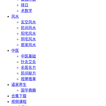
择日
术数学
风水
玄空风水
民间风水
阳宅风水
阴宅风水
居家风水
中医
中医基础
针灸艾灸
名医名方
民间秘方
按摩推拿
道家养生
国学典籍
合集下载
视频课程