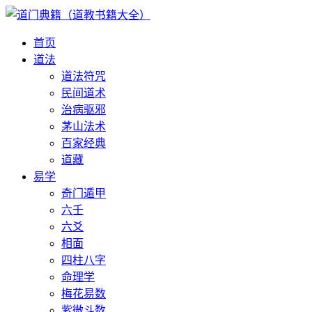
首页
道法
道法符咒
民间道术
治病驱邪
茅山法术
百家经典
道藏
易学
奇门遁甲
六壬
六爻
相面
四柱八字
命理学
梅花易数
紫微斗数