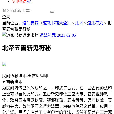
VIP会员
火
登录
当前位置：
道门典籍（道教书籍大全）
法术
道法符咒
北
>
>
>
帝五雷斩鬼符秘
道家书籍
道法符咒
2021-02-05
北帝五雷斩鬼符秘
民间道教法印-五雷斩鬼印
五雷斩鬼印
为民间流传已久的法印之一，印式于古式，在一些古代的法印
上也可以看到此印式。五雷斩鬼印依玉皇大帝、普安祖师敕
令，敕召五雷降妖伏魔、镇邪压煞，五雷赫赫，万邪伏藏。其
威力甚大，故为驱邪之得力法器，为镇煞除邪之首推，应用十
分广泛。民间亦有盖于亡者印堂的作法，当然不是盖在正常死