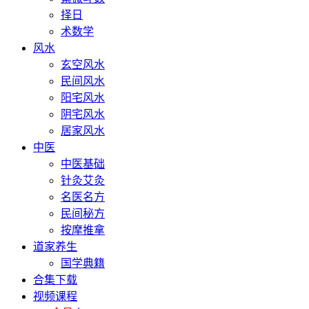
择日
术数学
风水
玄空风水
民间风水
阳宅风水
阴宅风水
居家风水
中医
中医基础
针灸艾灸
名医名方
民间秘方
按摩推拿
道家养生
国学典籍
合集下载
视频课程