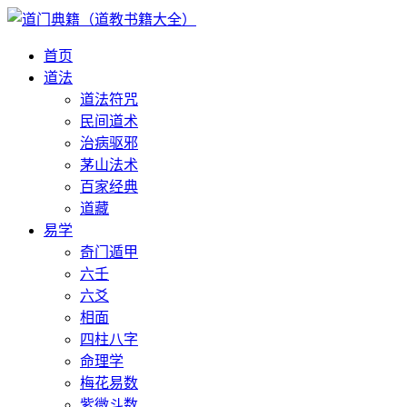
首页
道法
道法符咒
民间道术
治病驱邪
茅山法术
百家经典
道藏
易学
奇门遁甲
六壬
六爻
相面
四柱八字
命理学
梅花易数
紫微斗数