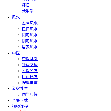
择日
术数学
风水
玄空风水
民间风水
阳宅风水
阴宅风水
居家风水
中医
中医基础
针灸艾灸
名医名方
民间秘方
按摩推拿
道家养生
国学典籍
合集下载
视频课程