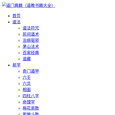
首页
道法
道法符咒
民间道术
治病驱邪
茅山法术
百家经典
道藏
易学
奇门遁甲
六壬
六爻
相面
四柱八字
命理学
梅花易数
紫微斗数