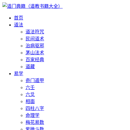
首页
道法
道法符咒
民间道术
治病驱邪
茅山法术
百家经典
道藏
易学
奇门遁甲
六壬
六爻
相面
四柱八字
命理学
梅花易数
紫微斗数