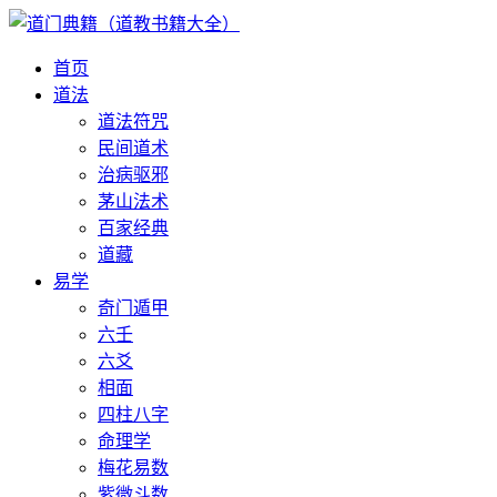
首页
道法
道法符咒
民间道术
治病驱邪
茅山法术
百家经典
道藏
易学
奇门遁甲
六壬
六爻
相面
四柱八字
命理学
梅花易数
紫微斗数