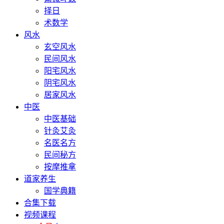
择日
术数学
风水
玄空风水
民间风水
阳宅风水
阴宅风水
居家风水
中医
中医基础
针灸艾灸
名医名方
民间秘方
按摩推拿
道家养生
国学典籍
合集下载
视频课程