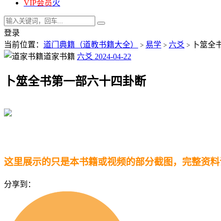
VIP会员
火
登录
当前位置：
道门典籍（道教书籍大全）
易学
六爻
卜筮全
>
>
>
道家书籍
六爻
2024-04-22
卜筮全书第一部六十四卦断
这里展示的只是本书籍或视频的部分截图，完整资料
分享到：