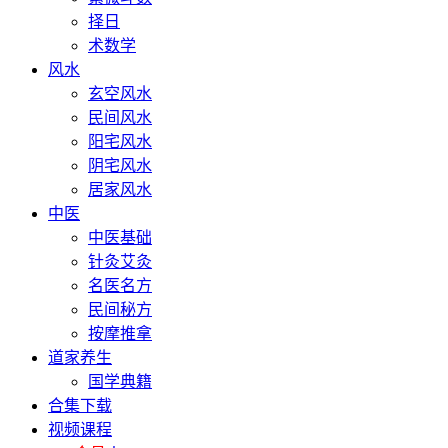
择日
术数学
风水
玄空风水
民间风水
阳宅风水
阴宅风水
居家风水
中医
中医基础
针灸艾灸
名医名方
民间秘方
按摩推拿
道家养生
国学典籍
合集下载
视频课程