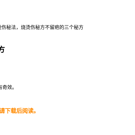
烫伤秘法，烧烫伤秘方不留疤的三个秘方
方
有奇效。
请下载后阅读。