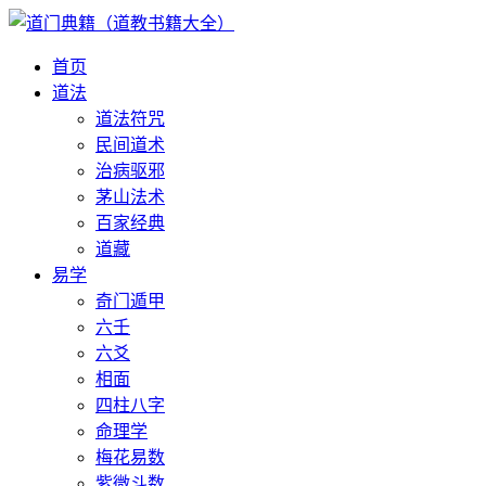
首页
道法
道法符咒
民间道术
治病驱邪
茅山法术
百家经典
道藏
易学
奇门遁甲
六壬
六爻
相面
四柱八字
命理学
梅花易数
紫微斗数