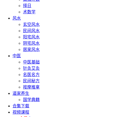
择日
术数学
风水
玄空风水
民间风水
阳宅风水
阴宅风水
居家风水
中医
中医基础
针灸艾灸
名医名方
民间秘方
按摩推拿
道家养生
国学典籍
合集下载
视频课程