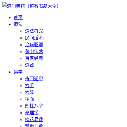
首页
道法
道法符咒
民间道术
治病驱邪
茅山法术
百家经典
道藏
易学
奇门遁甲
六壬
六爻
相面
四柱八字
命理学
梅花易数
紫微斗数