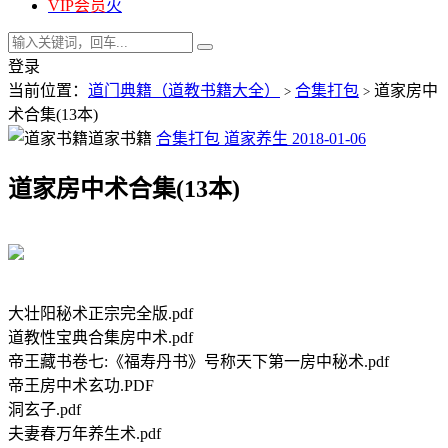
VIP会员
火
登录
当前位置：
道门典籍（道教书籍大全）
合集打包
道家房中
>
>
术合集(13本)
道家书籍
合集打包
道家养生
2018-01-06
道家房中术合集(13本)
大壮阳秘术正宗完全版.pdf
道教性宝典合集房中术.pdf
帝王藏书卷七:《福寿丹书》号称天下第一房中秘术.pdf
帝王房中术玄功.PDF
洞玄子.pdf
夫妻春万年养生术.pdf