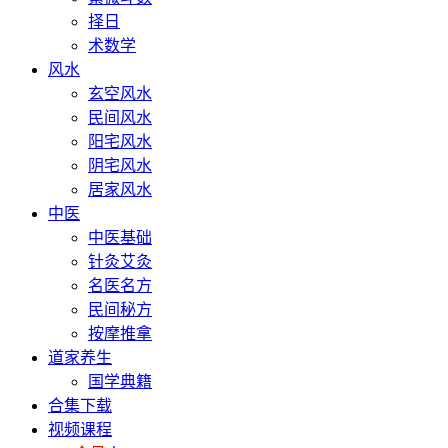
择日
术数学
风水
玄空风水
民间风水
阳宅风水
阴宅风水
居家风水
中医
中医基础
针灸艾灸
名医名方
民间秘方
按摩推拿
道家养生
国学典籍
合集下载
视频课程