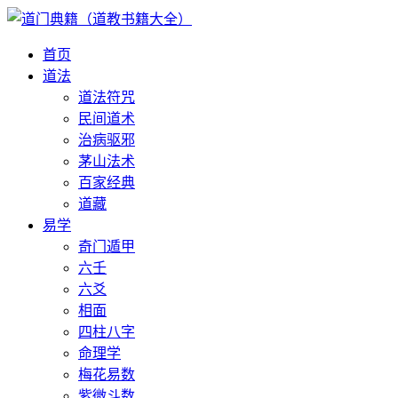
首页
道法
道法符咒
民间道术
治病驱邪
茅山法术
百家经典
道藏
易学
奇门遁甲
六壬
六爻
相面
四柱八字
命理学
梅花易数
紫微斗数