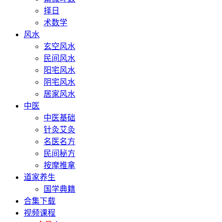
择日
术数学
风水
玄空风水
民间风水
阳宅风水
阴宅风水
居家风水
中医
中医基础
针灸艾灸
名医名方
民间秘方
按摩推拿
道家养生
国学典籍
合集下载
视频课程