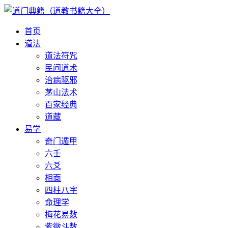
首页
道法
道法符咒
民间道术
治病驱邪
茅山法术
百家经典
道藏
易学
奇门遁甲
六壬
六爻
相面
四柱八字
命理学
梅花易数
紫微斗数