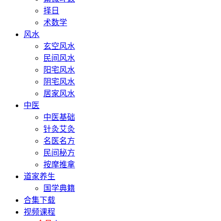
择日
术数学
风水
玄空风水
民间风水
阳宅风水
阴宅风水
居家风水
中医
中医基础
针灸艾灸
名医名方
民间秘方
按摩推拿
道家养生
国学典籍
合集下载
视频课程