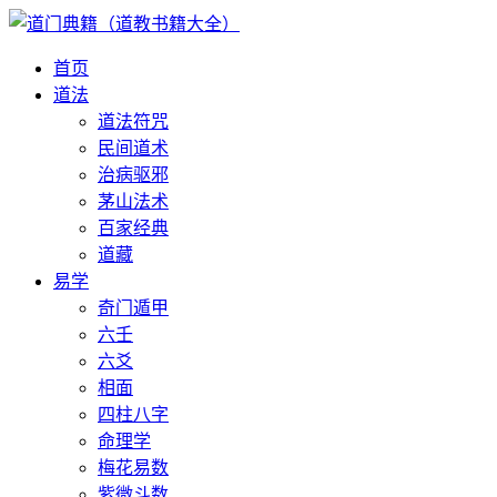
首页
道法
道法符咒
民间道术
治病驱邪
茅山法术
百家经典
道藏
易学
奇门遁甲
六壬
六爻
相面
四柱八字
命理学
梅花易数
紫微斗数