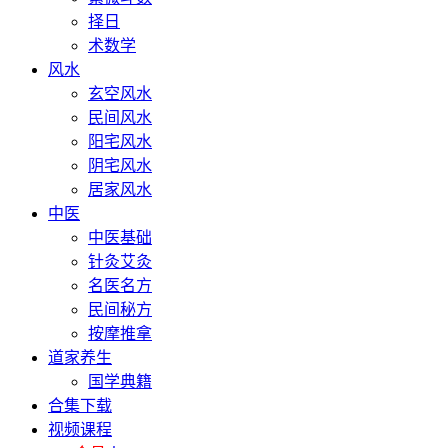
择日
术数学
风水
玄空风水
民间风水
阳宅风水
阴宅风水
居家风水
中医
中医基础
针灸艾灸
名医名方
民间秘方
按摩推拿
道家养生
国学典籍
合集下载
视频课程