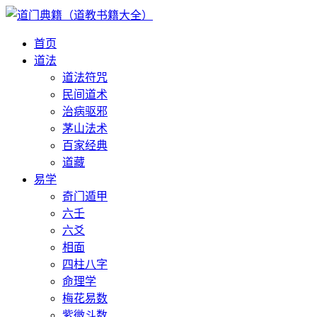
首页
道法
道法符咒
民间道术
治病驱邪
茅山法术
百家经典
道藏
易学
奇门遁甲
六壬
六爻
相面
四柱八字
命理学
梅花易数
紫微斗数