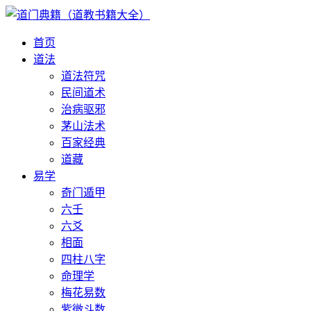
首页
道法
道法符咒
民间道术
治病驱邪
茅山法术
百家经典
道藏
易学
奇门遁甲
六壬
六爻
相面
四柱八字
命理学
梅花易数
紫微斗数