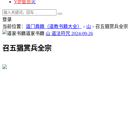
VIP会员
火
登录
当前位置：
道门典籍（道教书籍大全）
山
召五猖赏兵全宗
>
>
道家书籍
山
道法符咒
2024-09-26
召五猖赏兵全宗