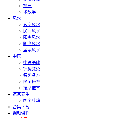
择日
术数学
风水
玄空风水
民间风水
阳宅风水
阴宅风水
居家风水
中医
中医基础
针灸艾灸
名医名方
民间秘方
按摩推拿
道家养生
国学典籍
合集下载
视频课程