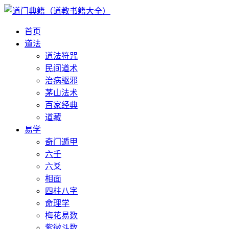
首页
道法
道法符咒
民间道术
治病驱邪
茅山法术
百家经典
道藏
易学
奇门遁甲
六壬
六爻
相面
四柱八字
命理学
梅花易数
紫微斗数