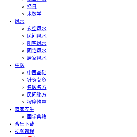
择日
术数学
风水
玄空风水
民间风水
阳宅风水
阴宅风水
居家风水
中医
中医基础
针灸艾灸
名医名方
民间秘方
按摩推拿
道家养生
国学典籍
合集下载
视频课程