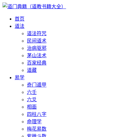
首页
道法
道法符咒
民间道术
治病驱邪
茅山法术
百家经典
道藏
易学
奇门遁甲
六壬
六爻
相面
四柱八字
命理学
梅花易数
紫微斗数