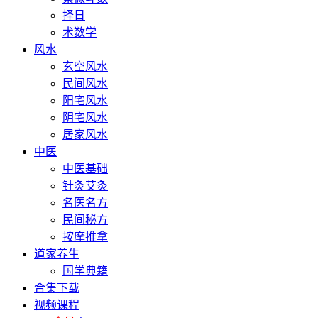
择日
术数学
风水
玄空风水
民间风水
阳宅风水
阴宅风水
居家风水
中医
中医基础
针灸艾灸
名医名方
民间秘方
按摩推拿
道家养生
国学典籍
合集下载
视频课程