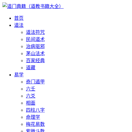
首页
道法
道法符咒
民间道术
治病驱邪
茅山法术
百家经典
道藏
易学
奇门遁甲
六壬
六爻
相面
四柱八字
命理学
梅花易数
紫微斗数