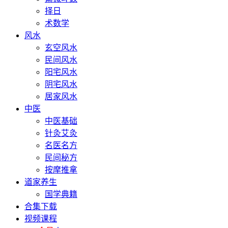
择日
术数学
风水
玄空风水
民间风水
阳宅风水
阴宅风水
居家风水
中医
中医基础
针灸艾灸
名医名方
民间秘方
按摩推拿
道家养生
国学典籍
合集下载
视频课程